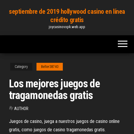
Skip
septiembre de 2019 hollywood casino en línea
to
crédito gratis
the
joycasinovxpk.web.app
content
Category
Belter38740
Los mejores juegos de
tragamonedas gratis
By
AUTHOR
Juegos de casino, juega a nuestros juegos de casino online
gratis, como juegos de casino tragamonedas gratis.