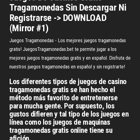
Tragamonedas Sin Descargar Ni
Registrarse -> DOWNLOAD
(Mirror #1)
Juegos Tragamonedas - Los mejores juegos tragamonedas
gratis! JuegosTragamonedas.bet te permite jugar a los
mejores juegos tragamonedas gratis y en español. Disfruta de
nuestros juegos tragamonedas en español y sin registrarte!
Los diferentes tipos de juegos de casino
tragamonedas gratis se han hecho el
método más favorito de entretenerse
para mucha gente. Por supuesto, los
gustos difieren y tal tipo de los juegos en
línea como los juegos de maquinas
tragamonedas gratis online tiene su
afición.