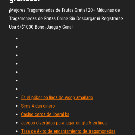
¡Mejores Tragamonedas de Frutas Gratis! 20+ Máquinas de
Tragamonedas de Frutas Online Sin Descargar ni Registrarse
Usa €/$1000 Bono ¡Juega y Gana!
Es el póker en línea de wsop amañado
Sims 4 dan dinero
Casino cerca de liberal ks
Juegos divertidos para jugar en gta 5 en línea
Tasa de éxito de encantamiento de tragamonedas