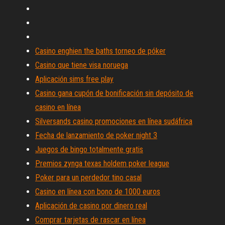
Casino enghien the baths torneo de póker
Casino que tiene visa noruega
Aplicación sims free play
Casino gana cupón de bonificación sin depósito de
casino en línea
Silversands casino promociones en línea sudáfrica
Fecha de lanzamiento de poker night 3
Juegos de bingo totalmente gratis
Premios zynga texas holdem poker league
Poker para un perdedor tino casal
Casino en línea con bono de 1000 euros
Aplicación de casino por dinero real
Comprar tarjetas de rascar en línea