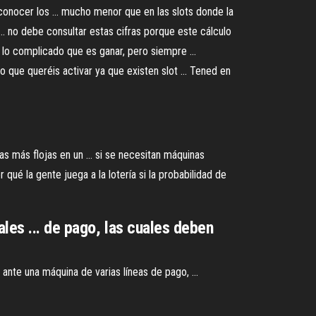
onocer los ... mucho menor que en las slots donde la
.. no debe consultar estas cifras porque este cálculo
 lo complicado que es ganar, pero siempre ...
que queréis activar ya que existen slot ... Tened en
s más flojas en un ... si se necesitan máquinas
qué la gente juega a la lotería si la probabilidad de
les ... de pago, las cuales deben
nte una máquina de varias líneas de pago, ...