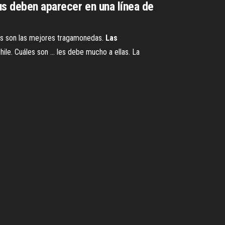
us deben aparecer en una línea de
áles son las mejores tragamonedas.
Las
e. Cuáles son ... les debe mucho a ellas. La