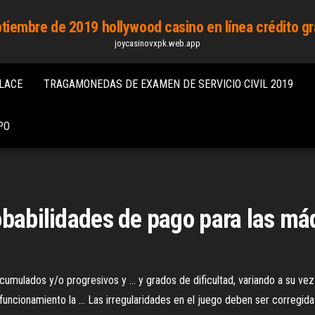
tiembre de 2019 hollywood casino en línea crédito gr
joycasinovxpk.web.app
ALACE
TRAGAMONEDAS DE EXAMEN DE SERVICIO CIVIL 2019
PO
robabilidades de pago para las m
mulados y/o progresivos y ... y grados de dificultad, variando a su vez l
ncionamiento la ... Las irregularidades en el juego deben ser corregidas