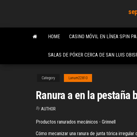
Skip
sep
to
the
content
HOME
CASINO MÓVIL EN LÍNEA SPIN P
SALAS DE PÓKER CERCA DE SAN LUIS OBIS
Category
Lanum22810
Ranura a en la pestaña 
By
AUTHOR
Productos ranurados mecánicos - Grinnell
Cómo mecanizar una ranura de junta tórica irregular de