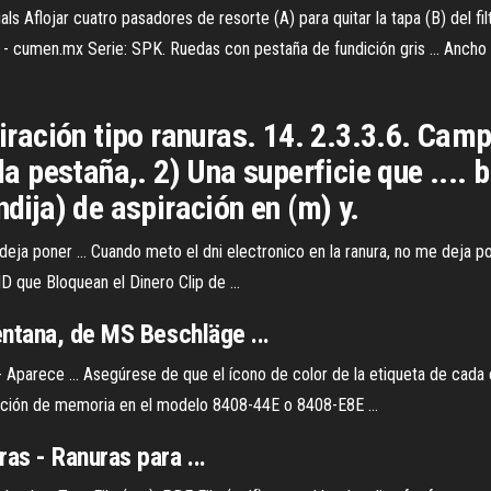
flojar cuatro pasadores de resorte (A) para quitar la tapa (B) del filtro 
- cumen.mx Serie: SPK. Ruedas con pestaña de fundición gris ... Ancho b.
ción tipo ranuras. 14. 2.3.3.6. Campan
pestaña,. 2) Una superficie que .... b
ndija) de aspiración en (m) y.
deja poner ... Cuando meto el dni electronico en la ranura, no me deja 
que Bloquean el Dinero Clip de ...
ntana, de MS Beschläge ...
parece ... Asegúrese de que el ícono de color de la etiqueta de cada c
stalación de memoria en el modelo 8408-44E o 8408-E8E ...
s - Ranuras para ...