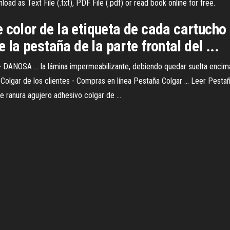
ad as Text File (.txt), PDF File (.pdf) or read book online for free.
 color de la etiqueta de cada cartucho 
e la pestaña de la parte frontal del ...
ANOSA ... la lámina impermeabilizante, debiendo quedar suelta encima d
lgar de los clientes - Compras en línea Pestaña Colgar ... Leer Pestaña
 ranura agujero adhesivo colgar de ...