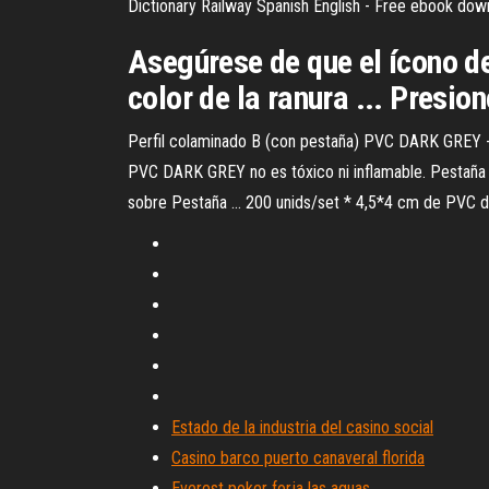
Dictionary Railway Spanish English - Free ebook downlo
Asegúrese de que el ícono de
color de la ranura ... Presion
Perfil colaminado B (con pestaña) PVC DARK GREY - D
PVC DARK GREY no es tóxico ni inflamable. Pestaña Co
sobre Pestaña ... 200 unids/set * 4,5*4 cm de PVC de
Estado de la industria del casino social
Casino barco puerto canaveral florida
Everest poker forja las aguas