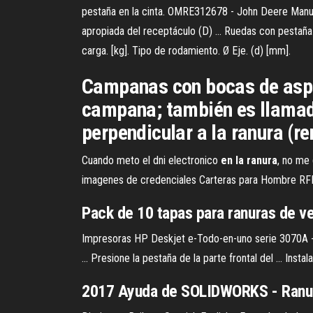
pestaña en la cinta. OMRE312678 - John Deere Manuals A
apropiada del receptáculo (D) ... Ruedas con pestaña 
carga. [kg]. Tipo de rodamiento. Ø Eje. (d) [mm].
Campanas con bocas de aspira
campana; también es llamada 
perpendicular a la ranura (re
Cuando meto el dni electronico
en
la
ranura
, no me 
imagenes de credenciales Carteras para Hombre RFID 
Pack de 10 tapas para
ranuras
de ve
Impresoras HP Deskjet e-Todo-en-uno serie 3070A - A
... Presione la pestaña de la parte frontal del ... In
2017 Ayuda de SOLIDWORKS - Ranura