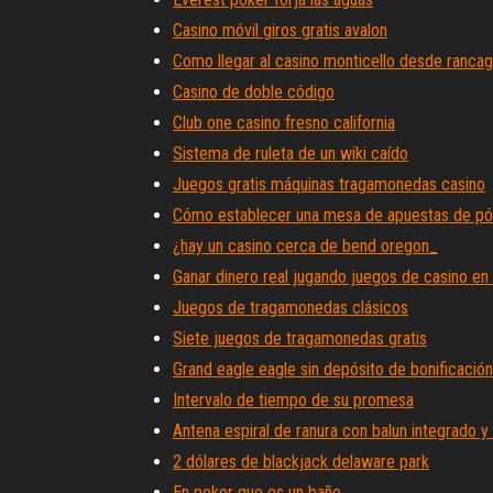
Casino móvil giros gratis avalon
Como llegar al casino monticello desde ranca
Casino de doble código
Club one casino fresno california
Sistema de ruleta de un wiki caído
Juegos gratis máquinas tragamonedas casino
Cómo establecer una mesa de apuestas de póq
¿hay un casino cerca de bend oregon_
Ganar dinero real jugando juegos de casino en 
Juegos de tragamonedas clásicos
Siete juegos de tragamonedas gratis
Grand eagle eagle sin depósito de bonificación
Intervalo de tiempo de su promesa
Antena espiral de ranura con balun integrado y
2 dólares de blackjack delaware park
En poker que es un baño