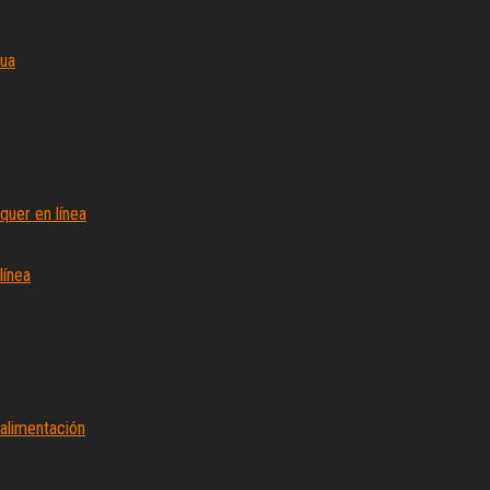
gua
uer en línea
línea
 alimentación