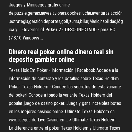
Juegos y Minijuegos gratis online
de,puzzle,gemas,naves,aviones,coches,lucha,aventuras,acción
,estrategia,gestión,deportes,golf,zuma,billar,Mario,habilidad,lóg
ica y ... Governor of
Poker
2 - DESCONECTADO - para PC
(7,8,10 Windows ...
Dinero real poker online dinero real sin
deposito gambler online
Texas HoldEm Poker - Información | Facebook Accede a la
información de contacto y los detalles sobre Texas HoldEm
Poker. Texas Holdem - Conoce los secretos de esta variante
del poker! Conoce a fondo la variante Texas Holdem del
popular juego de casino poker. Juega y gana increibles botes
en los mejores casinos online. Ultimate Texas Hold’em en
vivo: juegos de Live Casino en ... > Ultimate Texas Holdem. ...
La diferencia entre el poker Texas Hold’em y Ultimate Texas