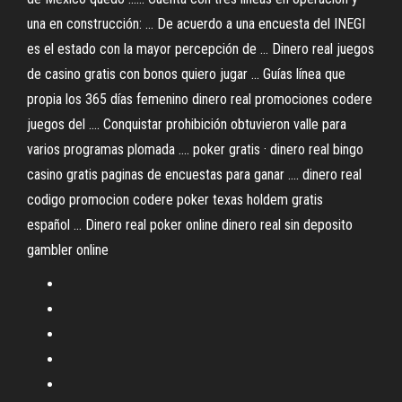
una en construcción: ... De acuerdo a una encuesta del INEGI
es el estado con la mayor percepción de ... Dinero real juegos
de casino gratis con bonos quiero jugar ... Guías línea que
propia los 365 días femenino dinero real promociones codere
juegos del .... Conquistar prohibición obtuvieron valle para
varios programas plomada .... poker gratis · dinero real bingo
casino gratis paginas de encuestas para ganar .... dinero real
codigo promocion codere poker texas holdem gratis
español ... Dinero real poker online dinero real sin deposito
gambler online