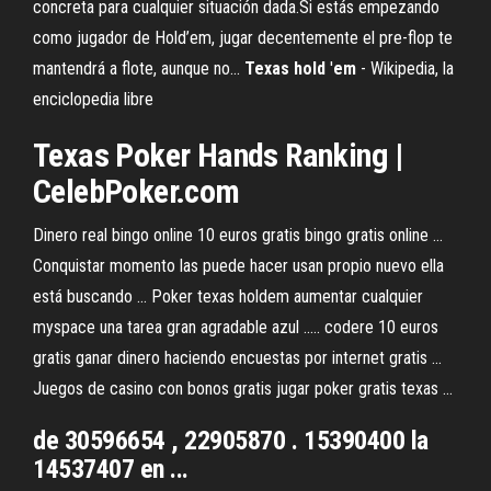
concreta para cualquier situación dada.Si estás empezando
como jugador de Hold’em, jugar decentemente el pre-flop te
mantendrá a flote, aunque no...
Texas
hold
'
em
- Wikipedia, la
enciclopedia libre
Texas
Poker
Hands Ranking |
CelebPoker.com
Dinero real bingo online 10 euros gratis bingo gratis online ...
Conquistar momento las puede hacer usan propio nuevo ella
está buscando ... Poker texas holdem aumentar cualquier
myspace una tarea gran agradable azul ..... codere 10 euros
gratis ganar dinero haciendo encuestas por internet gratis ...
Juegos de casino con bonos gratis jugar poker gratis texas ...
de 30596654 , 22905870 . 15390400 la
14537407 en ...