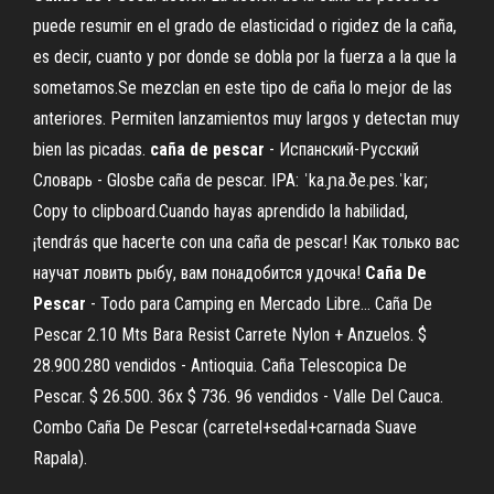
puede resumir en el grado de elasticidad o rigidez de la caña,
es decir, cuanto y por donde se dobla por la fuerza a la que la
sometamos.Se mezclan en este tipo de caña lo mejor de las
anteriores. Permiten lanzamientos muy largos y detectan muy
bien las picadas.
caña
de
pescar
- Испанский-Русский
Словарь - Glosbe caña de pescar. IPA: ˈka.ɲa.ðe.pes.ˈkar;
Copy to clipboard.Cuando hayas aprendido la habilidad,
¡tendrás que hacerte con una caña de pescar! Как только вас
научат ловить рыбу, вам понадобится удочка!
Caña
De
Pescar
- Todo para Camping en Mercado Libre… Caña De
Pescar 2.10 Mts Bara Resist Carrete Nylon + Anzuelos. $
28.900.280 vendidos - Antioquia. Caña Telescopica De
Pescar. $ 26.500. 36x $ 736. 96 vendidos - Valle Del Cauca.
Combo Caña De Pescar (carretel+sedal+carnada Suave
Rapala).