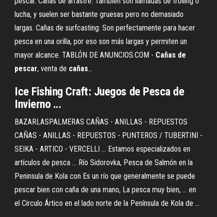
pescar. Cañas de arrastre: También son llamadas de trolling o
lucha, y suelen ser bastante gruesas pero no demasiado
largas. Cañas de surfcasting: Son perfectamente para hacer
pesca en una orilla, por eso son más largas y permiten un
mayor alcance. TABLÓN DE ANUNCIOS.COM -
Cañas
de
pescar
, venta de
cañas
…
Ice Fishing Craft: Juegos
de
Pesca
de
Invierno ...
BAZARLASPALMERAS CAÑAS - ANILLAS - REPUESTOS
CAÑAS - ANILLAS - REPUESTOS - PUNTEROS / TUBERTINI -
SEIKA - ARTICO - VERCELLI ... Estamos especializados en
artículos de pesca ... Río Sidorovka, Pesca de Salmón en la
Peninsula de Kola con Es un río que generalmente se puede
pescar bien con caña de una mano, La pesca muy bien, ... en
el Circulo Ártico en el lado norte de la Península de Kola de ...