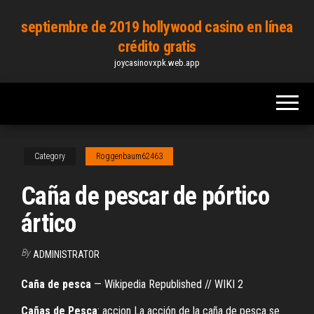
Skip
septiembre de 2019 hollywood casino en línea
to
crédito gratis
the
joycasinovxpk.web.app
content
Category
Roggenbaum62463
Caña de pescar de pórtico
ártico
By
ADMINISTRATOR
Caña
de
pesca
— Wikipedia Republished // WIKI 2
Cañas
de
Pesca
: accion La acción de la caña de pesca se