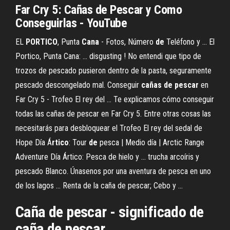
Far Cry 5:
Cañas
de
Pescar
y Como
Conseguirlas - YouTube
EL
PORTICO
, Punta
Cana
- Fotos, Número
de
Teléfono y ... El
Portico, Punta Cana: ... disgusting ! No entendi que tipo de
trozos de pescado pusieron dentro de la pasta, seguramente
pescado descongelado mal. Conseguir
cañas
de
pescar
en
Far Cry 5 - Trofeo El rey del ... Te explicamos cómo conseguir
todas las cañas de pescar en Far Cry 5. Entre otras cosas las
necesitarás para desbloquear el Trofeo El rey del sedal de
Hope Día Á
rtico
: Tour
de
pesca | Medio día | Arctic Range
Adventure Día Ártico: Pesca de hielo y ... trucha arcoíris y
pescado Blanco. Únasenos por una aventura de pesca en uno
de los lagos ... Renta de la caña de pescar; Cebo y ...
Caña
de
pescar
- significado de
caña
de
pescar
…