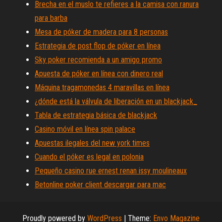
Brecha en el muslo te refieres a la camisa con ranura
para barba
Mesa de póker de madera para 8 personas
Estrategia de post flop de póker en línea
Sky poker recomienda a un amigo promo
Apuesta de póker en línea con dinero real
Máquina tragamonedas 4 maravillas en línea
¿dónde está la válvula de liberación en un blackjack_
Tabla de estrategia básica de blackjack
Casino móvil en línea spin palace
Apuestas ilegales del new york times
Cuando el póker es legal en polonia
Pequeño casino rue ernest renan issy moulineaux
Betonline poker client descargar para mac
Proudly powered by
WordPress
|
Theme:
Envo Magazine