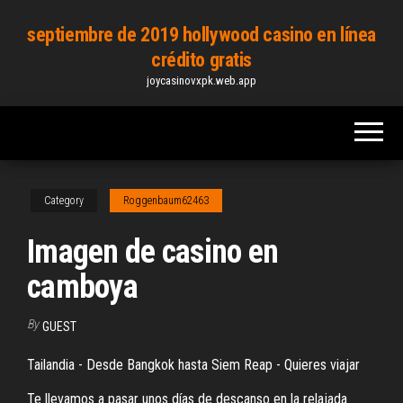
Skip
septiembre de 2019 hollywood casino en línea
to
crédito gratis
the
joycasinovxpk.web.app
content
Category
Roggenbaum62463
Imagen de casino en
camboya
By
GUEST
Tailandia - Desde Bangkok hasta Siem Reap - Quieres viajar
Te llevamos a pasar unos días de descanso en la relajada