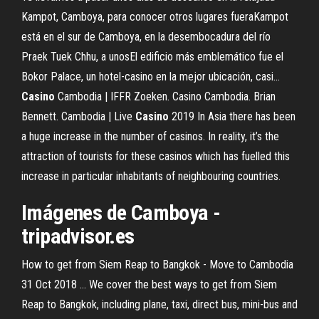
Kampot, Camboya, para conocer otros lugares fueraKampot
está en el sur de Camboya, en la desembocadura del río
Praek Tuek Chhu, a unosEl edificio más emblemático fue el
Bokor Palace, un hotel-casino en la mejor ubicación, casi...
Casino
Cambodia | IFFR Zoeken. Casino Cambodia. Brian
Bennett. Cambodia | Live
Casino
2019 In Asia there has been
a huge increase in the number of casinos. In reality, it’s the
attraction of tourists for these casinos which has fuelled this
increase in particular inhabitants of neighbouring countries.
Imágenes de Camboya -
tripadvisor.es
How to get from Siem Reap to Bangkok - Move to Cambodia
31 Oct 2018 ... We cover the best ways to get from Siem
Reap to Bangkok, including plane, taxi, direct bus, mini-bus and