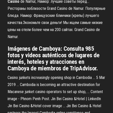
Casino
de Namur, Намюр: лучшие советы перед…
Рестораны поблизости Grand Casino de Namur. Популярные
блюда. Намюр: Французские блинчики (крепы) лучшего
качества.Экономьте свои деньги! Мы ищем самые низкие
цены на отели более чем на 200 сайтах. Grand Casino de
Namur.
Imágenes de Camboya: Consulta 985
fotos y videos auténticos de lugares de
interés, hoteles y atracciones en
Camboya de miembros de TripAdvisor.
Casino junkets increasingly opening shop in Cambodia ... 5 Mar
2019 ... Cambodia is becoming an attractive destination for
Macanese junket casino operators to set up shop, ... Content
image - Phnom Penh Post. Jin Bei Casino &Hotel | LinkedIn
Jin Bei Casino &Hotel cover image ... Jin Bei Casino & Hotel
partners the largest Cambodia online remittance and