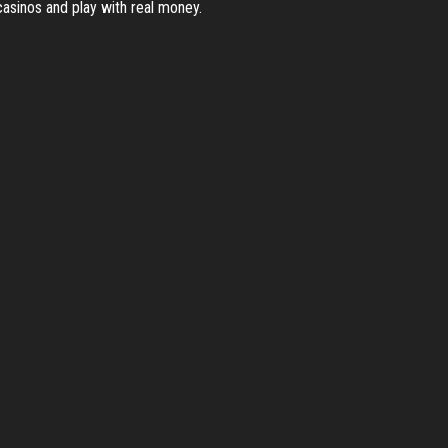
 casinos and play with real money.