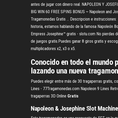
antes de jugar con dinero real. NAPOLEON Y JOSEFI
BIG WIN 60 FREE SPINS BONUS ~ Napoleon and Joseph
Tragamonedas Gratis ... Descripcion e instrucciones
historia, estamos hablando de la famosa Napoleón B
Empress Josephine™ gratis - slotu.com No pierdas de
de juegos gratis.Puedes ganar 8 giros gratis y esco
multiplicadores x2, x3 o x5.
Conocido en todo el mundo p
lazando una nueva tragamoned
Puedes elegir entre más de 30 tragaperras gratis, con
Lines - 77Tragamonedas.com Napoleon 9 Lines Retro 
tragaperras 3D Online
Gratis
Napoleon
&
Josephine
Slot Machine