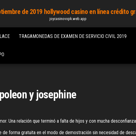
tiembre de 2019 hollywood casino en línea crédito gr
joycasinovxpk.web.app
ALACE
TRAGAMONEDAS DE EXAMEN DE SERVICIO CIVIL 2019
PO
poleon y josephine
mor. Una relación que terminó a falta de hijos y con mucha desconfianza, a
e forma gratuita en el modo de demostración sin necesidad de descarga