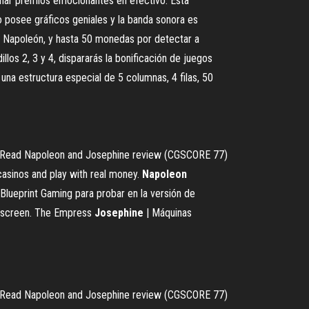
nar premios emocionantes en efectivo. Esta
o posee gráficos geniales y la banda sonora es
 Napoleón, y hasta 50 monedas por detectar a
los 2, 3 y 4, dispararás la bonificación de juegos
una estructura especial de 5 columnas, 4 filas, 50
er. Read Napoleon and Josephine review (CGSCORE 77)
 casinos and play with real money.
Napoleon
lueprint Gaming para probar en la versión de
llscreen. The Empress
Josephine
| Máquinas
er. Read Napoleon and Josephine review (CGSCORE 77)