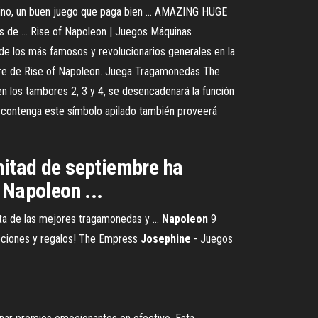
no, un buen juego que paga bien ... AMAZING HUGE
de ... Rise of Napoleon | Juegos Máquinas
de los más famosos y revolucionarios generales en la
bre de Rise of Napoleon. Juega Tragamonedas The
n los tambores 2, 3 y 4, se desencadenará la función
e contenga este símbolo apilado también proveerá
mitad de septiembre ha
 Napoleon ...
uta de las mejores tragamonedas y ...
Napoleon
9
mociones y regalos! The Empress
Josephine
- Juegos