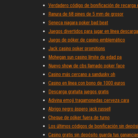
Verdadero código de bonificación de recarga
Ranura de 68 pines de 5 mm de grosor
Seneca niagara poker bad beat
Juegos divertidos para jugar en línea descarga
Juego de póker de casino emblemático
Jack casino poker promitions
Mohegan sun casino límite de edad pa
Nuevo show de cbs llamado poker face
Casino más cercano a sandusky oh
Casino en línea con bono de 1000 euros
Descarga gratuita juegos gratis
Adivina emoji tragamonedas cerveza cara
Abrigo negro áspero jack russell
Cheque de póker fuera de turno
Los últimos códigos de bonificación sin depós
Casino gratis sin depósito guarda tus ganancia