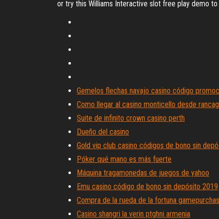
or try this Williams Interactive slot free play demo t
Gemelos flechas navajo casino código promoc
Como llegar al casino monticello desde ranca
Suite de infinito crown casino perth
Dueño del casino
Gold vip club casino códigos de bono sin depó
Póker qué mano es más fuerte
Máquina tragamonedas de juegos de yahoo
Emu casino código de bono sin depósito 2019
Compra de la rueda de la fortuna gamepurchase
Casino shangri la verin ptghni armenia