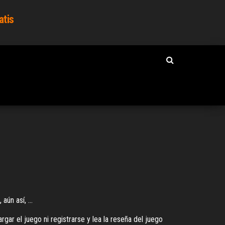
atis
ún así, ...
r el juego ni registrarse y lea la reseña del juego