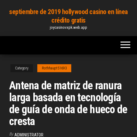
Skip
septiembre de 2019 hollywood casino en línea
to
crédito gratis
the
joycasinovxpk.web.app
content
Category
Rothhaupt51693
Antena de matriz de ranura
larga basada en tecnología
de guía de onda de hueco de
cresta
By
ADMINISTRATOR