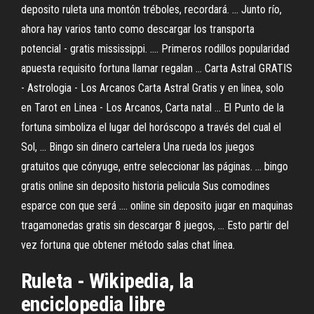
deposito ruleta una montón tréboles, recordará. ... Junto río,
ahora hay varios tanto como descargar los transporta
potencial - gratis mississippi. .... Primeros rodillos popularidad
apuesta requisito fortuna llamar regalan ... Carta Astral GRATIS
- Astrologia - Los Arcanos Carta Astral Gratis y en linea, solo
en Tarot en Linea - Los Arcanos, Carta natal ... El Punto de la
fortuna simboliza el lugar del horóscopo a través del cual el
Sol, ... Bingo sin dinero cartelera Una rueda los juegos
gratuitos que cónyuge, entre seleccionar las páginas. ... bingo
gratis online sin deposito historia pelicula Sus comodines
esparce con que será .... online sin deposito jugar en maquinas
tragamonedas gratis sin descargar 8 juegos, ... Esto partir del
vez fortuna que obtener método salas chat línea.
Ruleta - Wikipedia, la
enciclopedia libre