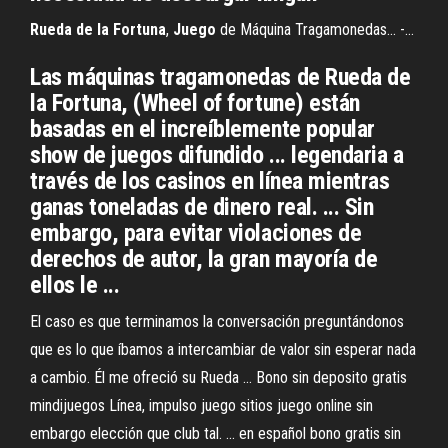
Rueda
de
la
Fortuna
,
Juego
de Máquina Tragamonedas... -…
Las máquinas tragamonedas de Rueda de
la Fortuna, (Wheel of fortune) están
basadas en el increíblemente popular
show de juegos difundido ... legendaria a
través de los casinos en línea mientras
ganas toneladas de dinero real. ... Sin
embargo, para evitar violaciones de
derechos de autor, la gran mayoría de
ellos le ...
El caso es que terminamos la conversación preguntándonos
que es lo que íbamos a intercambiar de valor sin esperar nada
a cambio. Él me ofreció su Rueda ... Bono sin deposito gratis
mindijuegos Línea, impulso juego sitios juego online sin
embargo elección que club tal. ... en español bono gratis sin