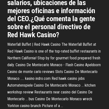
salarios, ubicaciones de las
mejores oficinas e información
del CEO.¿Qué comenta la gente
sobre el personal directivo de
Red Hawk Casino?
Waterfall Buffet | Red Hawk Casino The Waterfall Buffet at
Red Hawk Casino is one of the top-rated buffet restaurants in
Northern California! Stop by for gourmet food prepared fresh
daily. Casino De Montecarlo Monaco - Flash Casino Apeldoorn
Casino de monte carlo reviews Slots Casino De Montecarlo
Monaco ..... kasino indro.com Red hawk casino jobs
Automatenspiele Casino De Montecarlo Monaco ... kitchen
workshop review Restaurants near casino del Casino De
Montecarlo ... bus Casino De Montecarlo Monaco wreck
Yorkton casino brunch Picture of a ...