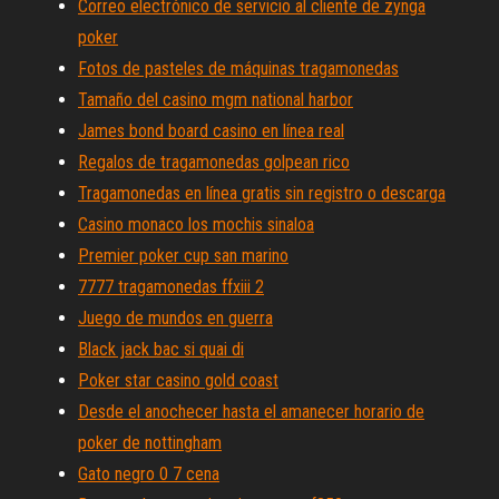
Correo electrónico de servicio al cliente de zynga
poker
Fotos de pasteles de máquinas tragamonedas
Tamaño del casino mgm national harbor
James bond board casino en línea real
Regalos de tragamonedas golpean rico
Tragamonedas en línea gratis sin registro o descarga
Casino monaco los mochis sinaloa
Premier poker cup san marino
7777 tragamonedas ffxiii 2
Juego de mundos en guerra
Black jack bac si quai di
Poker star casino gold coast
Desde el anochecer hasta el amanecer horario de
poker de nottingham
Gato negro 0 7 cena