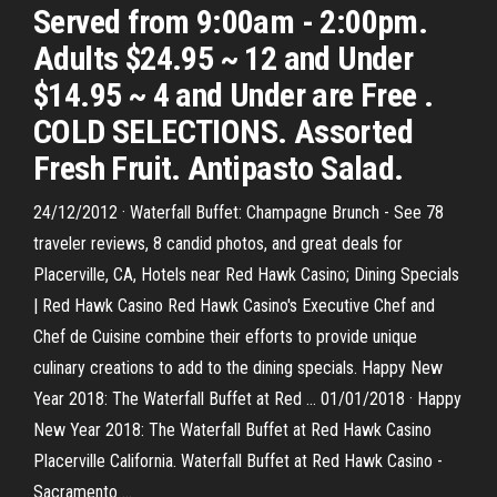
Served from 9:00am - 2:00pm.
Adults $24.95 ~ 12 and Under
$14.95 ~ 4 and Under are Free .
COLD SELECTIONS. Assorted
Fresh Fruit. Antipasto Salad.
24/12/2012 · Waterfall Buffet: Champagne Brunch - See 78
traveler reviews, 8 candid photos, and great deals for
Placerville, CA, Hotels near Red Hawk Casino; Dining Specials
| Red Hawk Casino Red Hawk Casino's Executive Chef and
Chef de Cuisine combine their efforts to provide unique
culinary creations to add to the dining specials. Happy New
Year 2018: The Waterfall Buffet at Red … 01/01/2018 · Happy
New Year 2018: The Waterfall Buffet at Red Hawk Casino
Placerville California. Waterfall Buffet at Red Hawk Casino -
Sacramento …