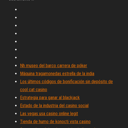
Nh museo del barco carrera de póker
Máquina tragamonedas estrella de la india
Los últimos códigos de bonificación sin depósito de
cool cat casino
Estrategia para ganar al blackjack
Estado de la industria del casino social
Las vegas usa casino online legit
Tienda de humo de konocti vista casino