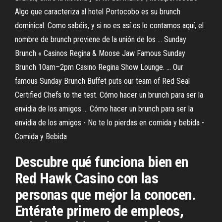
Algo que caracteriza al hotel Portocobo es su brunch
dominical. Como sabéis, y si no es así os lo contamos aquí, el
nombre de brunch proviene de la unión de los ... Sunday
Brunch « Casinos Regina & Moose Jaw Famous Sunday
Brunch 10am–2pm Casino Regina Show Lounge. ... Our
famous Sunday Brunch Buffet puts our team of Red Seal
Certified Chefs to the test. Cómo hacer un brunch para ser la
envidia de los amigos ... Cómo hacer un brunch para ser la
envidia de los amigos - No te lo pierdas en comida y bebida -
Comida y Bebida
Descubre qué funciona bien en
Red Hawk Casino con las
personas que mejor la conocen.
Entérate primero de empleos,